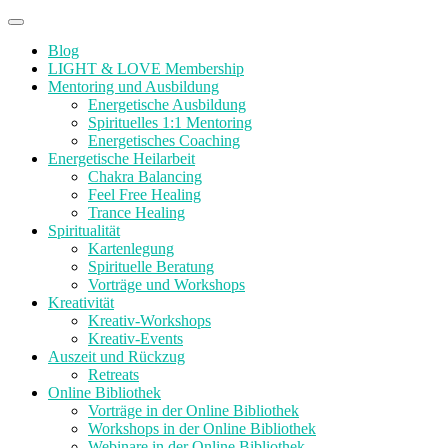
Zum
Menü
Inhalt
Blog
springen
LIGHT & LOVE Membership
Mentoring und Ausbildung
Energetische Ausbildung
Spirituelles 1:1 Mentoring
Energetisches Coaching
Energetische Heilarbeit
Chakra Balancing
Feel Free Healing
Trance Healing
Spiritualität
Kartenlegung
Spirituelle Beratung
Vorträge und Workshops
Kreativität
Kreativ-Workshops
Kreativ-Events
Auszeit und Rückzug
Retreats
Online Bibliothek
Vorträge in der Online Bibliothek
Workshops in der Online Bibliothek
Webinare in der Online Bibliothek