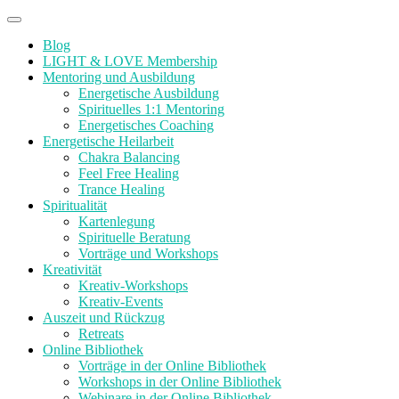
Zum
Menü
Inhalt
Blog
springen
LIGHT & LOVE Membership
Mentoring und Ausbildung
Energetische Ausbildung
Spirituelles 1:1 Mentoring
Energetisches Coaching
Energetische Heilarbeit
Chakra Balancing
Feel Free Healing
Trance Healing
Spiritualität
Kartenlegung
Spirituelle Beratung
Vorträge und Workshops
Kreativität
Kreativ-Workshops
Kreativ-Events
Auszeit und Rückzug
Retreats
Online Bibliothek
Vorträge in der Online Bibliothek
Workshops in der Online Bibliothek
Webinare in der Online Bibliothek