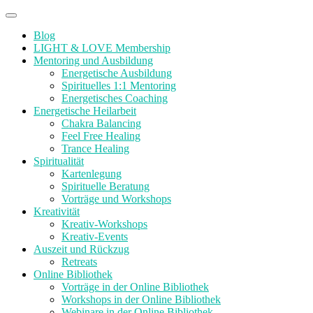
Zum
Menü
Inhalt
Blog
springen
LIGHT & LOVE Membership
Mentoring und Ausbildung
Energetische Ausbildung
Spirituelles 1:1 Mentoring
Energetisches Coaching
Energetische Heilarbeit
Chakra Balancing
Feel Free Healing
Trance Healing
Spiritualität
Kartenlegung
Spirituelle Beratung
Vorträge und Workshops
Kreativität
Kreativ-Workshops
Kreativ-Events
Auszeit und Rückzug
Retreats
Online Bibliothek
Vorträge in der Online Bibliothek
Workshops in der Online Bibliothek
Webinare in der Online Bibliothek